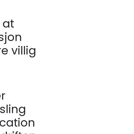
 at
sjon
 villig
er
sling
kcation