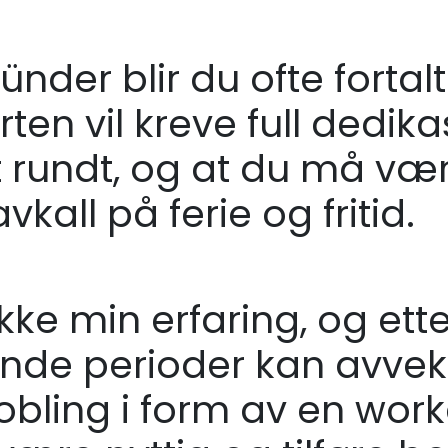
nder blir du ofte fortalt
ten vil kreve full dedika
rundt, og at du må være
 avkall på ferie og fritid.
ikke min erfaring, og ett
ende perioder kan avvek
obling i form av en wor