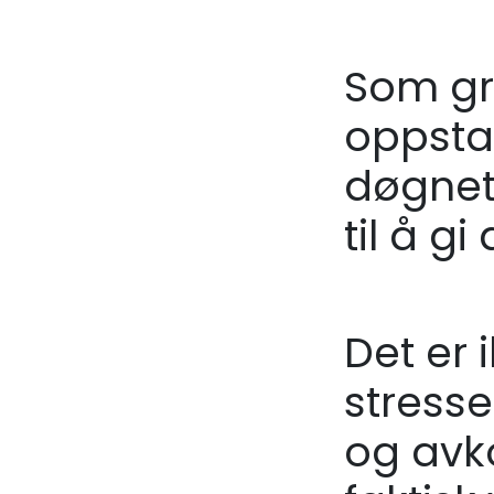
Som grü
oppstar
døgnet 
til å gi
Det er 
stress
og avk