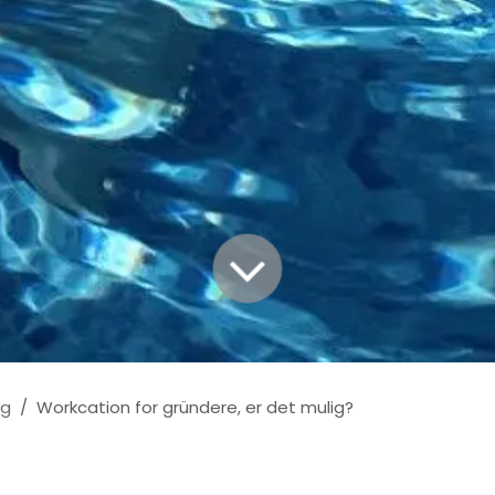
og
Workcation for gründere, er det mulig?